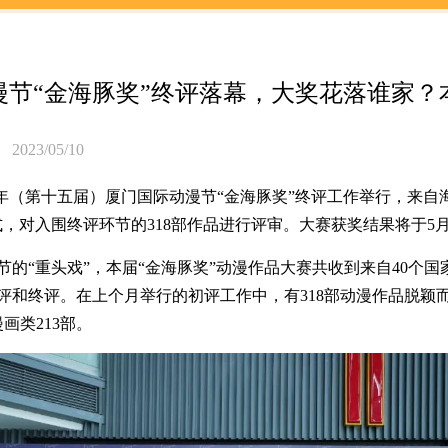
动态
> 资讯详情
23年（第十五届）厦门国际动漫节“金海豚奖”终评工作举行，来自海
，对入围终评环节的318部作品进行评审。大赛获奖结果将于5月2
国际动漫节“金海豚奖”终评落幕
的“重头戏”，本届“金海豚奖”动漫作品大赛共收到来自40个国家和
和终评。在上个月举行的初评工作中，有318部动漫作品脱颖而
2023/05/10
门国际动漫节
类213部。