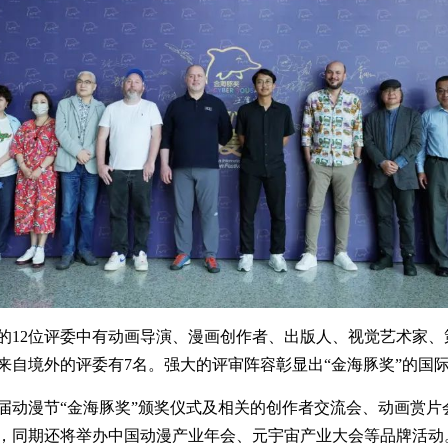
12位评委中有动画导演、漫画创作者、出版人、视觉艺术家、策
自境外的评委有7名。强大的评审阵容彰显出“金海豚奖”的国际化
动漫节“金海豚奖”颁奖仪式及相关的创作者交流会、动画赏片会
办，同期还将举办中国动漫产业年会、元宇宙产业大会等品牌活动。