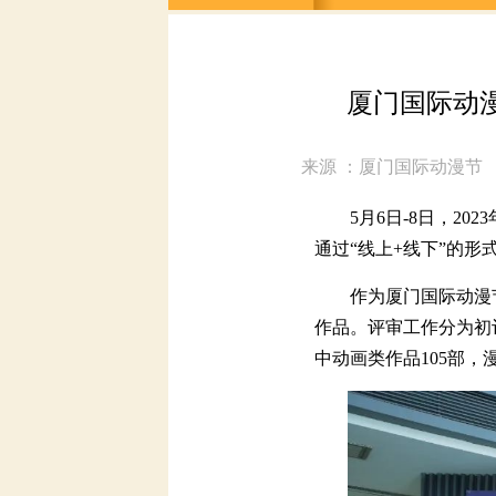
当前位置
资讯
5月6日-8日，20
通过“线上+线下”的形式
厦门
作为厦门国际动漫节
作品。评审工作分为初评
来源 ：厦
中动画类作品105部，漫画