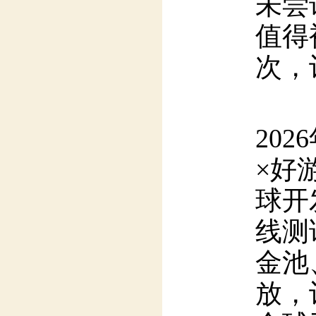
值得
次，
20
×好
球开
线测
金池
放，
全球