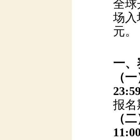
场入
元。
一、
（一）
23:59
报名
（二）
11:0
6月