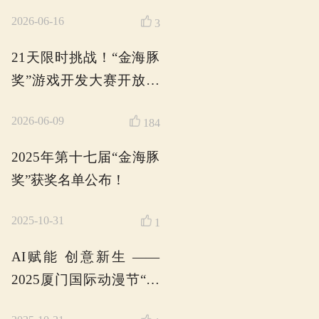
遇见金海豚 | 聚焦
脉 智绘两岸同心 
建首个线上青少年
2026-08-07
客松正式启动！
【金海豚奖游戏
赛】开发主题公
按那个键
2026-06-16
21天限时挑战！“