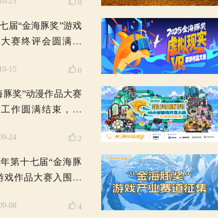
奖”动漫作品大赛全球征
集启动！
2026-06-09
9
更具国际范科技范！赋
能厦门动漫游戏产业发
展——第十七届厦门国
2025-11-04
2
际动漫节圆满落幕！
“金海豚奖”VR大赛终评
在厦圆满落幕，颁奖仪
式10月31日举行